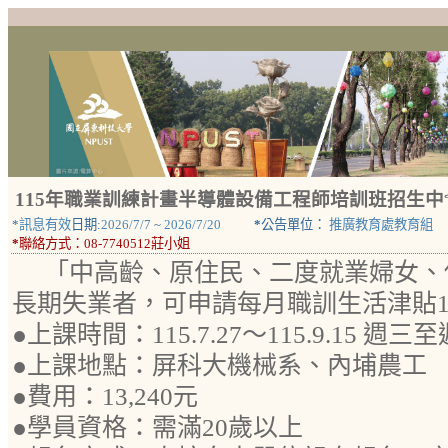
115年職業訓練計畫半導體設備工程師培訓班招生中☜(
*
訊息有效
日期:
2026/7/7
~
2026/7/20
*
公告單位：
推廣教育處教育組
*
聯絡方式：
08-7740512莊小姐
「中高齡、原住民、二度就業婦女、
長期失業者，可申請每月職訓生活津貼17
●上課時間：115.7.27～115.9.15 週三至週
●上課地點：屏科大機械系、內埔農工
●費用：13,240元
●學員資格：需滿20歲以上