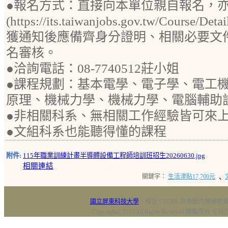
●報名方式：直接向本單位親自報名，
(https://its.taiwanjobs.gov.tw/Course
獲通知後應備齊身分證明、相關必要文
名審核。
●洽詢電話：08-7740512莊小姐
●課程規劃：基本電學、電子學、電工
原理、機械力學、機械力學、電腦輔助
●非相關科系、無相關工作經驗皆可來
●文組科系也能聽得懂的課程
附件:
115年職業訓練計畫半導體設備工程師培訓班招生20260630.jpg
相關連結
關鍵字：
生活津貼17,700元
、
國立屏東科技大學
‧校址：91201 屏東縣內埔鄉老埤村
Copyright@2018 All Rights Reserved 版權