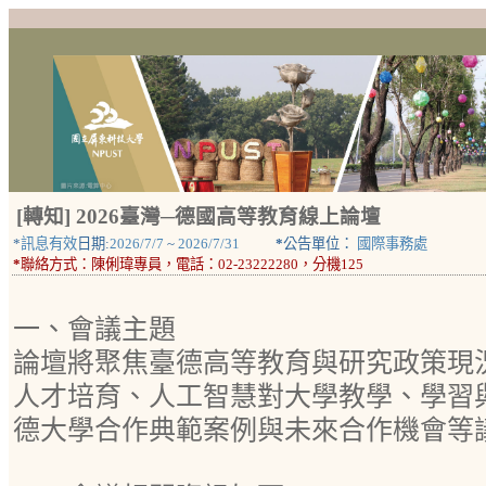
[轉知] 2026臺灣─德國高等教育線上論壇
*
訊息有效
日期:
2026/7/7
~
2026/7/31
*
公告單位：
國際事務處
*
聯絡方式：
陳俐瑋專員，電話：02-23222280，分機125
一、會議主題
論壇將聚焦臺德高等教育與研究政策現
人才培育、人工智慧對大學教學、學習
德大學合作典範案例與未來合作機會等