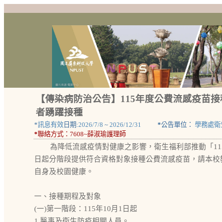
【傳染病防治公告】115年度公費流感疫苗接
者踴躍接種
*
訊息有效
日期:
2026/7/8
~
2026/12/31
*
公告單位：
學務處衛
*
聯絡方式：
7608~薛淑瑜護理師
為降低流感疫情對健康之影響，衛生福利部推動「115
日起分階段提供符合資格對象接種公費流感疫苗，請本校
自身及校園健康。
一、接種期程及對象
(一)第一階段：115年10月1日起
1.醫事及衛生防疫相關人員。