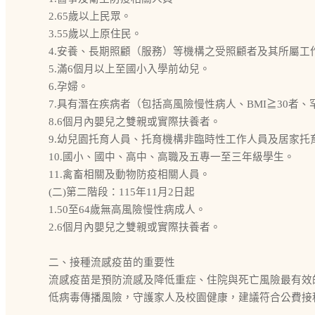
2.65歲以上民眾。
3.55歲以上原住民。
4.安養、長期照顧（服務）等機構之受照顧者及其所屬工
5.滿6個月以上至國小入學前幼兒。
6.孕婦。
7.具有潛在疾病者（包括高風險慢性病人、BMI≧30者
8.6個月內嬰兒之雙親或實際扶養者。
9.幼兒園托育人員、托育機構非臨時性工作人員及居家托
10.國小、國中、高中、高職及五專一至三年級學生。
11.禽畜相關及動物防疫相關人員。
(二)第二階段：115年11月2日起
1.50至64歲無高風險慢性病成人。
2.6個月內嬰兒之雙親或實際扶養者。
二、接種流感疫苗的重要性
流感疫苗是預防流感及降低重症、住院與死亡風險最有效
低病毒傳播風險，守護家人及校園健康，建議符合公費接