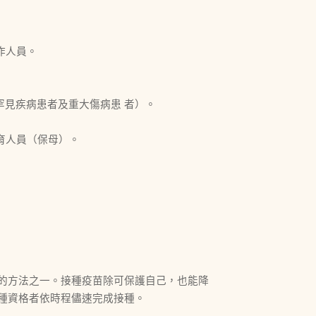
作人員。
、罕見疾病患者及重大傷病患 者）。
育人員（保母）。
的方法之一。接種疫苗除可保護自己，也能降
種資格者依時程儘速完成接種。