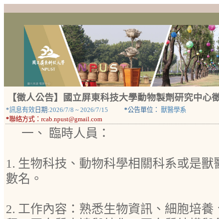
【徵人公告】國立屏東科技大學動物製劑研究中心
*
訊息有效
日期:
2026/7/8
~
2026/7/15
*
公告單位：
獸醫學系
*
聯絡方式：
rcab.npust@gmail.com
一、 臨時人員：
1. 生物科技、動物科學相關科系或是
數名。
2. 工作內容：熟悉生物資訊、細胞培