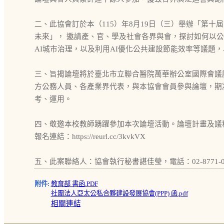
二、此協會訂於本（115）年8月19日（三）舉辦「第十屆
未來」， 邀請產、官、學及社會各界與會，探討如何以
AI城市治理，以及利用AI優化公共建設節能效率等議題
三、旨揭論壇將於臺北市立聯合醫院萬華辦公室國際會議廳
方公務人員、各產業界代表，與本協會會員參與論壇，期凝
考、運用。
四、敬邀本校教師踴躍參加本次論壇活動。論壇計畫及議
報名連結：https://reurl.cc/3kvkVX
五、此案聯絡人：協會執行秘書諶佳瑩，電話：02-8771-0
附件:
教育部 書函.PDF
社團法人亞太公私合夥建設發展協會(PPP) 函.pdf
相關連結