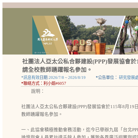
社團法人亞太公私合夥建設(PPP)發展協會於1
請全校教師踴躍報名參加。
*
訊息有效
日期:
2026/7/8
~
2026/8/19
*
公告單位：
研究發展
*
聯絡方式：
利小姐#6057
說明：
社團法人亞太公私合夥建設(PPP)發展協會於115年8月1
教師踴躍報名參加。
一、此協會積極推動會務活動，迄今已舉辦九屆「台北PP
論壇與會人員累計達千餘人參加，獲致各界廣泛迴響與認同