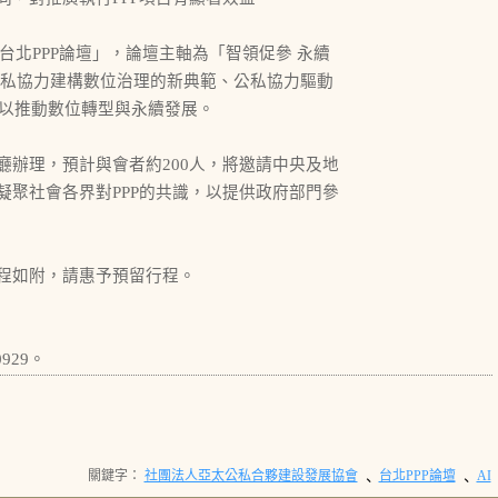
台北PPP論壇」，論壇主軸為「智領促參 永續
公私協力建構數位治理的新典範、公私協力驅動
，以推動數位轉型與永續發展。
辦理，預計與會者約200人，將邀請中央及地
聚社會各界對PPP的共識，以提供政府部門參
程如附，請惠予預留行程。
929。
關鍵字：
社團法人亞太公私合夥建設發展協會
台北PPP論壇
AI
、
、