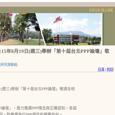
全部公告
|
登入頁面
|
15年8月19日(週三)舉辦「第十屆台北PPP論壇」敬
處研究推動組
分享
|
列印
9日(週三)舉辦「第十屆台北PPP論壇」敬請全校
P論壇」，致力推廣PPP理念與正確認知。各屆
，對推廣執行PPP項目有顯著效益。