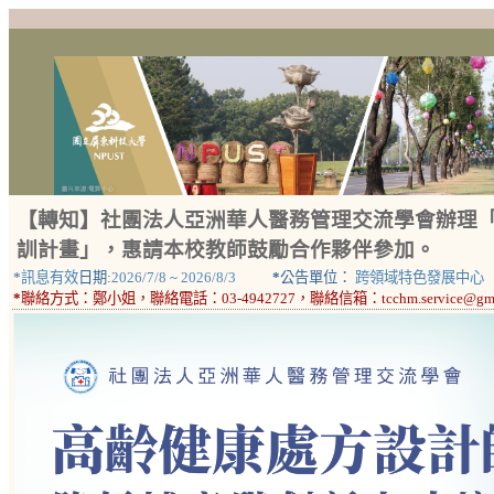
【轉知】社團法人亞洲華人醫務管理交流學會辦理「
訓計畫」，惠請本校教師鼓勵合作夥伴參加。
*
訊息有效
日期:
2026/7/8
~
2026/8/3
*
公告單位：
跨領域特色發展中心
*
聯絡方式：
鄭小姐，聯絡電話：03-4942727，聯絡信箱：tcchm.service@gma