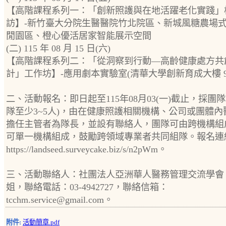
【高階課程系列一：「創新照護與在地活躍老化實踐」
訪】-新竹臺大分院生醫醫院竹北院區、新城風糖農場
閒園區、橙心優活居家智能展示空間
(二) 115 年 08 月 15 日(六)
【高階課程系列二：「從洞察到行動—高齡健康處方共
計」工作坊】-應用劇本實驗室(清華大學創新育成大樓 91
二、活動報名：即日起至115年08月03(一)截止，採團隊
隊至少3~5人)，由在健康照護相關機構、公司或團體內
擔任主管者為隊長，並設有聯絡人，團隊可由跨機構組
可單一機構組成，鼓勵跨領域專業者共同組隊。報名連
https://landseed.surveycake.biz/s/n2pWm。
三、活動聯絡人：社團法人亞洲華人醫務管理交流學會
姐，聯絡電話：03-4942727，聯絡信箱：
tcchm.service@gmail.com。
附件:
活動簡章.pdf