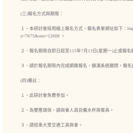
(三)報名方式與期限：
１、本研討會採用線上報名方式，報名表單網址如下：https://www.tfr
n=7675&sms=12608 。
２、報名期限自即日起至115年7月13日(星期一)止或報
３、請於報名期限內完成網路報名，額滿系統關閉，報名
(四)備註：
１、此研討會免費參加。
２、為響應環保，請與會人員自備水杯與餐具。
３、請搭乘大眾交通工具與會。