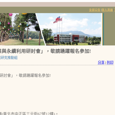
全部公告
|
登入頁面
|
業與永續利用研討會」，敬請踴躍報名參加!
處研究推動組
分享
|
列印
用研討會」，敬請踴躍報名參加!
(臺北市中正區三元街67號12樓)。