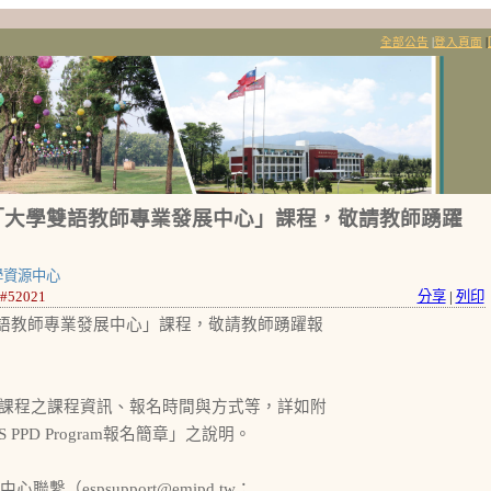
全部公告
|
登入頁面
|
「大學雙語教師專業發展中心」課程，敬請教師踴躍
學資源中心
52021
分享
|
列印
雙語教師專業發展中心」課程，敬請教師踴躍報
領域課程之課程資訊、報名時間與方式等，詳如附
S PPD Program報名簡章」之說明。
（espsupport@emipd.tw；