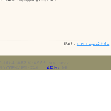
關鍵字：
ES PPD Program報名簡章
內埔鄉老埤村學府路1號‧電話總機：+886-8-7703202
erved 版權所有 任何形式之轉載，請先與
電算中心
聯繫