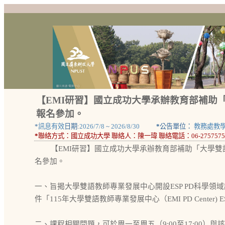
【EMI研習】國立成功大學承辦教育部補助
報名參加。
*
訊息有效
日期:
2026/7/8
~
2026/8/30
*
公告單位：
教務處教
*
聯絡方式：
國立成功大學 聯絡人：陳一瑋 聯絡電話：06-2757575#
【EMI研習】國立成功大學承辦教育部補助「大學
名參加。
一、旨揭大學雙語教師專業發展中心開設ESP PD科學
件「115年大學雙語教師專業發展中心（EMI PD Center) E
二、課程相關問題，可於周一至周五（9:00至17:00）與該中心聯繫