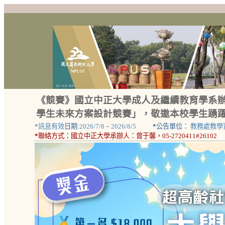
《競賽》國立中正大學成人及繼續教育學系辦
學生未來方案設計競賽」，敬邀本校學生踴躍
*
訊息有效
日期:
2026/7/8
~
2026/8/5
*
公告單位：
教務處教學
*
聯絡方式：
國立中正大學承辦人：曾于馨，05-2720411#26102