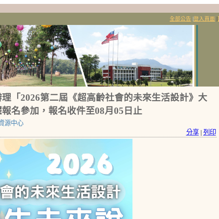
全部公告
|
登入頁面
|
理「2026第二屆《超高齡社會的未來生活設計》大
報名參加，報名收件至08月05日止
資源中心
分享
|
列印