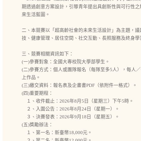
期透過創意方案設計，引導青年提出具創新性與可行性之
來生活藍圖。
二、本競賽以「超高齡社會的未來生活設計」為主題，議
技、健康管理、居住空間、社交互動、長照服務及終身學
三、競賽相關資訊如下：
(一)參賽對象：全國大專校院大學部學生。
(二)參賽方式：個人或團隊報名（每隊至多5人），每人／
上作品。
(三)繳交資料：報名表及企畫書PDF（依附件一格式）。
(四)重要期程：
１、收件截止：2026年8月5日（星期三）下午5時。
２、入圍公告：2026年8月24日（星期一）。
３、決賽發表：2026年9月18日（星期五）。
(五)獎勵辦法：
１、第一名：新臺幣18,000元。
２、第二名：新臺幣12,000元。