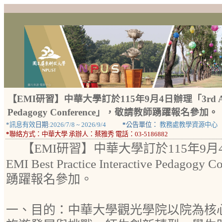
【EMI研習】中華大學訂於115年9月4日辦理「3rd Annual EM
Pedagogy Conference」，敬請教師踴躍報名參加。
*
訊息有效
日期:
2026/7/8
~
2026/9/4
*
公告單位：
教務處教學資源中心
*
聯絡方式：
中華大學 承辦人：蔡雅秀 電話：03-5186882
【EMI研習】中華大學訂於115年9月4日辦
EMI Best Practice Interactive Pedag
踴躍報名參加。
一、目的：中華大學觀光學院以院為核