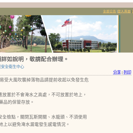
全部公告
|
登入頁面
|
項詳如說明，敬請配合辦理。
暨安全衛生中心
分享
|
列印
;易受大風吹襲掉落物品請提前收起以免發生危
且應放置於不會淹水之高處，不可放置於地上，
藥品的保管存放。
備安全檢點，關閉瓦斯開關、水龍頭、不須使用
地上以避免淹水漏電發生感電情況。