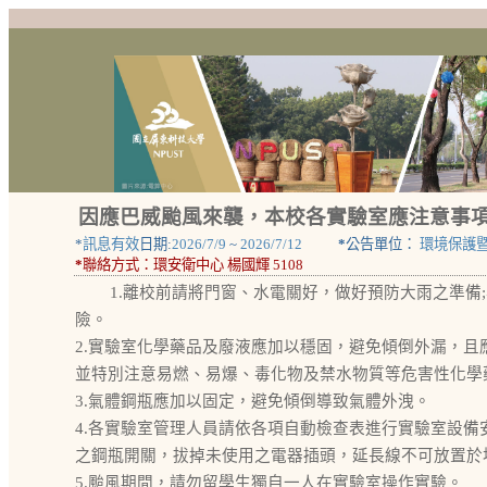
因應巴威颱風來襲，本校各實驗室應注意事
*
訊息有效
日期:
2026/7/9
~
2026/7/12
*
公告單位：
環境保護
*
聯絡方式：
環安衛中心 楊國輝 5108
1.離校前請將門窗、水電關好，做好預防大雨之準備
險。
2.實驗室化學藥品及廢液應加以穩固，避免傾倒外漏，
並特別注意易燃、易爆、毒化物及禁水物質等危害性化學
3.氣體鋼瓶應加以固定，避免傾倒導致氣體外洩。
4.各實驗室管理人員請依各項自動檢查表進行實驗室設
之鋼瓶開關，拔掉未使用之電器插頭，延長線不可放置於
5.颱風期間，請勿留學生獨自一人在實驗室操作實驗。