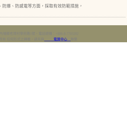
火、防爆、防感電等方面，採取有效防範措施，
內埔鄉老埤村學府路1號‧電話總機：+886-8-7703202
erved 版權所有 任何形式之轉載，請先與
電算中心
聯繫