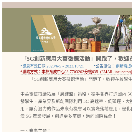
「5G創新應用大賽徵選活動」開跑了，歡迎
*
訊息有效
日期:
2023/6/5
~
2023/10/21
*
公告單位：
創新育成
*
聯絡方式：
本校育成中心08-7703202分機6351(EMAIL-incubator@mai
「5G創新應用大賽徵選活動」開跑了，歡迎在校學
中華電信持續拓展「廣結盟」策略，攜手各界打造國內 5G
發學生、產業界及新創團隊利用 5G 高速率、低延遲、
用，讓有潛力的作品未來有機會可以實際落地應用，優化
灣 5G 產業發展，創造更多商機，邁向國際舞台！
一、賽事主題：