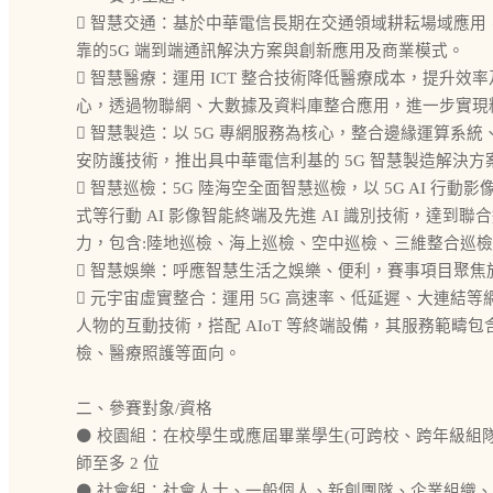
 智慧交通：基於中華電信長期在交通領域耕耘場域應用，
靠的5G 端到端通訊解決方案與創新應用及商業模式。
 智慧醫療：運用 ICT 整合技術降低醫療成本，提升
心，透過物聯網、大數據及資料庫整合應用，進一步實現
 智慧製造：以 5G 專網服務為核心，整合邊緣運算系統
安防護技術，推出具中華電信利基的 5G 智慧製造解決方
 智慧巡檢：5G 陸海空全面智慧巡檢，以 5G AI 
式等行動 AI 影像智能終端及先進 AI 識別技術，達
力，包含:陸地巡檢、海上巡檢、空中巡檢、三維整合巡
 智慧娛樂：呼應智慧生活之娛樂、便利，賽事項目聚焦
 元宇宙虛實整合：運用 5G 高速率、低延遲、大連結等
人物的互動技術，搭配 AIoT 等終端設備，其服務範疇
檢、醫療照護等面向。
二、參賽對象/資格
⚫ 校園組：在校學生或應屆畢業學生(可跨校、跨年級組
師至多 2 位
⚫ 社會組：社會人士、一般個人、新創團隊、企業組織