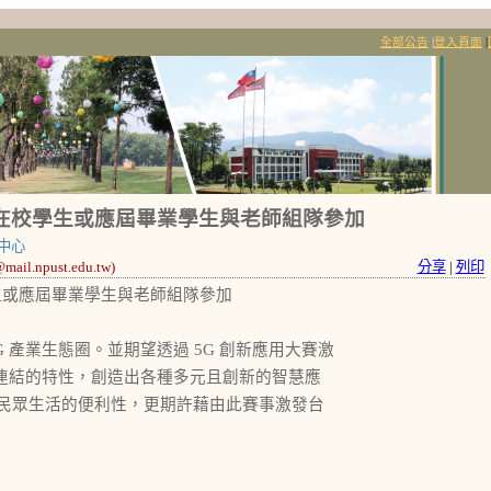
全部公告
|
登入頁面
|
在校學生或應屆畢業學生與老師組隊參加
中心
l.npust.edu.tw)
分享
|
列印
生或應屆畢業學生與老師組隊參加
 產業生態圈。並期望透過 5G 創新應用大賽激
大連結的特性，創造出各種多元且創新的智慧應
民眾生活的便利性，更期許藉由此賽事激發台