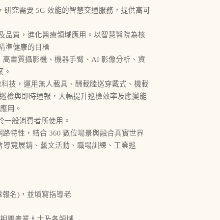
研究需要 5G 效能的智慧交通服務，提供高可
效率及品質，進化醫療領域應用。以智慧醫院為核
精準健康的目標
、高畫質攝影機、機器手臂、AI 影像分析、資
案。
行動影像科技，運用無人載具、酬載陸巡穿戴式、機載
到聯合巡檢與即時通報，大幅提升巡檢效率及應變能
檢應用。
於一般消費者所使用。
網路特性，結合 360 數位場景與融合真實世界
包含導覽展銷、藝文活動、職場訓練、工業巡
隊報名)，並填寫指導老
、相關產業人士及各領域