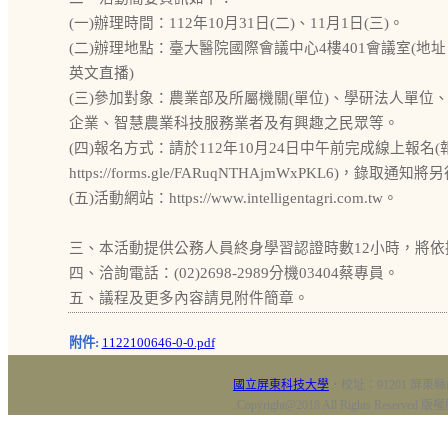
(一)辦理時間：112年10月31日(二)、11月1日(三)。
(二)辦理地點：臺大醫院國際會議中心4樓401會議室(地址：
英文直播)
(三)參加對象：農業部及所屬機關(單位)、學研法人單位
企業、智慧農業科技服務業者及有興趣之民眾等。
(四)報名方式：請於112年10月24日中午前完成線上報名
https://forms.gle/FARuqNTHAjmWxPKL6)，錄取通知
(五)活動網站：https://www.intelligentagri.com.tw。
三、本活動提供公務人員終身學習認證時數12小時，將
四、洽詢電話：(02)2698-2989分機03404蔡專員。
五、議程及更多內容請見附件簡章。
附件:
1122100646-0-0.pdf
國立屏東科技大學
‧校址：91201 屏東縣
Copyright@2018 All Rights Res