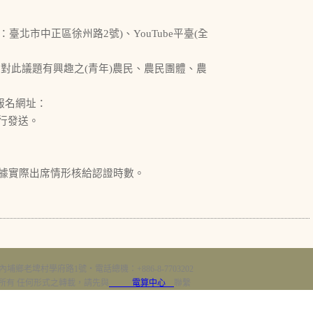
臺北市中正區徐州路2號)、YouTube平臺(全
、對此議題有興趣之(青年)農民、農民團體、農
(報名網址：
將另行發送。
依據實際出席情形核給認證時數。
內埔鄉老埤村學府路1號‧電話總機：+886-8-7703202
erved 版權所有 任何形式之轉載，請先與
電算中心
聯繫