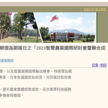
全部公告
|
登入頁面
|
日辦理為期兩日之「2023智慧農業國際研討會暨聯合成
育處服務組
分享
|
列印
果，以及智農服務國際輸出機會，特辦理旨揭
專家，分享各議題新知卓見，共同探討如何善
，提升農業整體經營成效。另亦匯聚科技服務
多機會與價值。