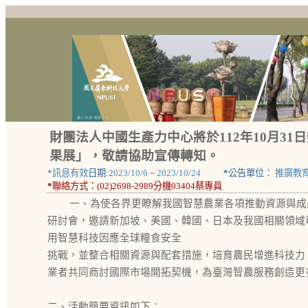
財團法人中國生產力中心將於112年10月31
果展」，敬請協助宣傳轉知。
*
訊息有效
日期:
2023/10/6
~
2023/10/24
*
公告單位：
推廣教
*
聯絡方式：
(02)2698-2989分機03404蔡專員
一、為使各界更瞭解我國智慧農業各項推動資源與成
研討會，邀請新加坡、美國、韓國、日本及我國相關領域
用智慧科技因應全球糧食安全
挑戰，並整合相關資源與配套措施，培育農民增進科技力
業者共同商討國際市場開拓契機，為臺灣智農服務創造更
二、活動簡要資訊如下：