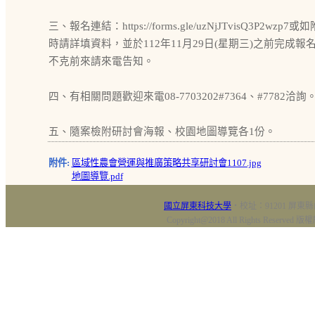
三、報名連結：https://forms.gle/uzNjJTvisQ3P2wzp
時請詳填資料，並於112年11月29日(星期三)之前完成
不克前來請來電告知。
四、有相關問題歡迎來電08-7703202#7364、#7782洽詢
五、隨案檢附研討會海報、校園地圖導覽各1份。
附件:
區域性農會營運與推廣策略共享研討會1107.jpg
地圖導覽.pdf
國立屏東科技大學
‧校址：91201 屏東縣
Copyright@2018 All Rights Res