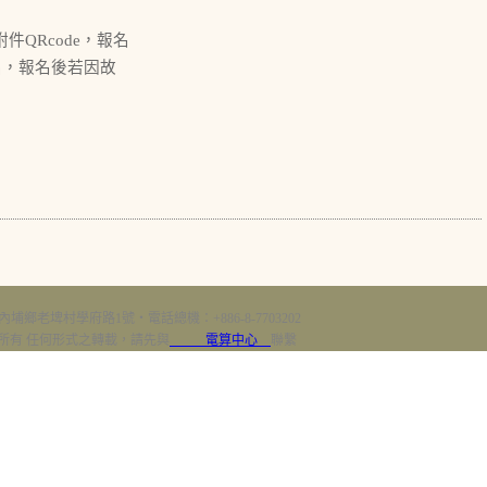
7或如附件QRcode，報名
報名，報名後若因故
。
內埔鄉老埤村學府路1號‧電話總機：+886-8-7703202
erved 版權所有 任何形式之轉載，請先與
電算中心
聯繫