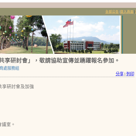
全部公告
|
登入頁面
|
略共享研討會」，敬請協助宣傳並踴躍報名參加。
育處服務組
分享
|
列印
共享研討會及加強
會議室。