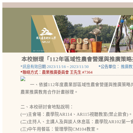
本校辦理「112年區域性農會營運與推廣策
*
訊息有效
日期:
2023/11/16
~
2023/11/30
*
公告單位：
推廣教
*
聯絡方式：
農業推廣委員會 王先生 #7364
一、依據112年度農業部區域性農會營運與推廣策略
農業推廣教育合作計畫辦理。
二、本校研討會地點說明：
(一)主會場：農學院AR114、AR115視聽教室(禁止飲食)。
(二)主持人、主講人及與談人休息區：農學院AR102第一
(三)中午用餐區：管理學院CM104教室。