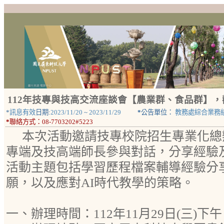
112年技專與技高交流座談會【農業群、食品群】
*
訊息有效
日期:
2023/11/20
~
2023/11/29
*
公告單位：
教務處綜合業務
*
聯絡方式：
08-7703202#5223
本次活動邀請技專校院招生專業化總
專端及技高端師長參與對話，分享經驗
活動主題包括學習歷程檔案輔導經驗分
願，以及應對AI時代教學的策略。
一、辦理時間：112年11月29日(三)下午 1