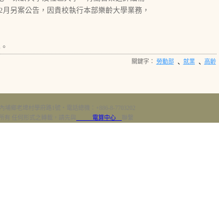
12月另案公告，因貴校執行本部樂齡大學業務，
4。
關鍵字：
勞動部
就業
高齡
、
、
內埔鄉老埤村學府路1號‧電話總機：+886-8-7703202
erved 版權所有 任何形式之轉載，請先與
電算中心
聯繫