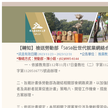
【轉知】檢送勞動部「5050壯世代就業網絡
*
訊息有效
日期:
2023/11/23
~
2023/12/31
*
公告單位：
推廣教
*
聯絡方式：
勞動部，陳小姐，(02)8995-6144
一、依據教育部112年11月17日臺教社（二）字第1120
字第1120516775號函辦理。
二、旨揭計畫係勞動部為鏈結相關部會網路資源，以加強
者及高齡者就業促進計畫」策略六、開發工作機會，措施
方案辦理。
三、依該計畫規定，本部相關之提案單位涉及樂齡學習中