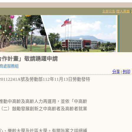
全部公告
|
登入頁面
|
合作計畫」敬請踴躍申請
育處服務組
分享
|
列印
112241A號及勞動部112年11月13日勞動發特
推動中高齡及高齡人力再運用，並依「中高齡
（二）鼓勵發展創新之中高齡者及高齡者就業
心、樂齡大學及社區大學。有關旨案之詳細補