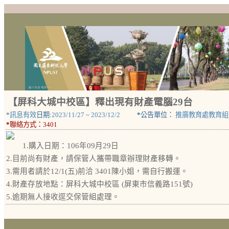
【屏科大城中校區】釋出現有財產電腦29台
*
訊息有效
日期:
2023/11/27
~
2023/12/2
*
公告單位：
推廣教育處教育組
*
聯絡方式：
3401
1.購入日期：106年09月29日
2.目前尚有財產，請保管人攜帶職章辦理財產移轉。
3.需用者請於12/1(五)前洽 3401陳小姐，需自行搬運。
4.財產存放地點：屏科大城中校區 (屏東市信義路151號)
5.逾期無人接收逕交保管組處理。