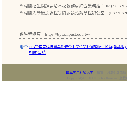
※相關招生問題請洽本校教務處綜合業務組：(08)7703202
※相關入學後之課程等問題請洽系學程辦公室：(087703202
系學程網頁：https://bpsa.npust.edu.tw/
附件:
113學年度科技農業進修學士學位學程單獨招生簡章(決議版)_112
相關連結
國立屏東科技大學
‧校址：91201 屏東縣
Copyright@2018 All Rights Res