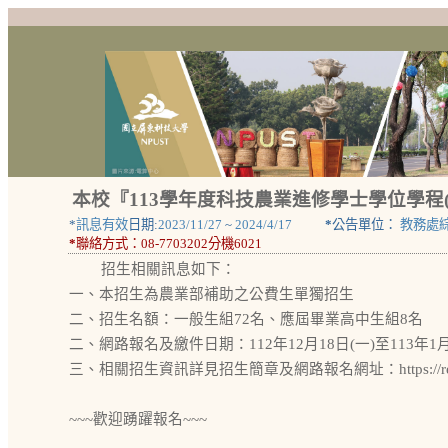
本校『113學年度科技農業進修學士學位學程
*
訊息有效
日期:
2023/11/27
~
2024/4/17
*
公告單位：
教務處
*
聯絡方式：
08-7703202分機6021
招生相關訊息如下：
一、本招生為農業部補助之公費生單獨招生
二、招生名額：一般生組72名、應屆畢業高中生組8名
二、網路報名及繳件日期：112年12月18日(一)至113年1月
三、相關招生資訊詳見招生簡章及網路報名網址：https://reur
~~~歡迎踴躍報名~~~