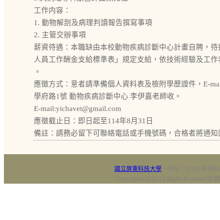
工作内容：
1. 動物解剖及病理判讀報告撰寫事項
2. 主管交辦事項
薪資待遇：本職缺由本校動物疾病診斷中心計畫自聘，待
人員工作酬金支給標準表」規定支給，依技術經驗及工作
。
應徵方式：意者請準備個人資料表及檢附學歷證件，E-mail
學府路1號 動物疾病診斷中心 李伊嘉老師收。
E-mail:yichavet@gmail.com
應徵截止日：即日起至114年8月31日
備註：請務必留下可聯絡電話或手機號碼，合格者將通知
國立屏東科技大學
‧校址：91201 屏東縣
Copyright@2018 All Rights Res