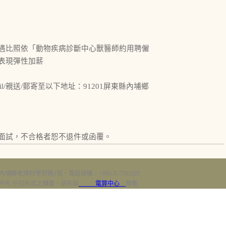
遇比照依「動物疾病診斷中心獸醫師約用聘僱
表現彈性加薪
/親送/郵寄至以下地址：91201屏東縣內埔鄉
面試，不合格者恕不退件或函覆。
內埔鄉老埤村學府路1號‧電話總機：+886-8-7703202
erved 版權所有 任何形式之轉載，請先與
電算中心
聯繫