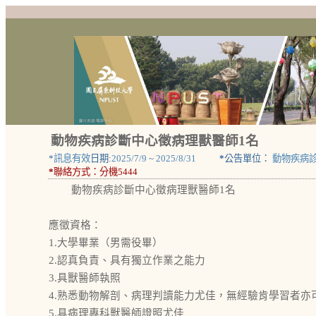
動物疾病診斷中心徵病理獸醫師1名
*
訊息有效
日期:
2025/7/9
~
2025/8/31
*
公告單位：
動物疾病
*
聯絡方式：
分機5444
動物疾病診斷中心徵病理獸醫師1名
應徵資格：
1.大學畢業（男需役畢）
2.認真負責、具有獨立作業之能力
3.具獸醫師執照
4.熟悉動物解剖、病理判讀能力尤佳，無經驗肯學習者亦
5.具病理專科獸醫師證照尤佳