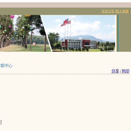
全部公告
|
登入頁面
|
診斷中心
分享
|
列印
可