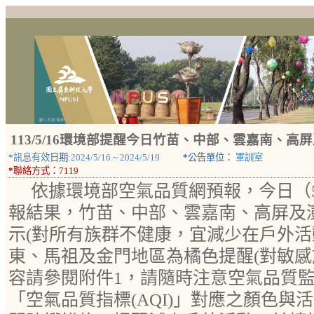
113/5/16環境部提醒今日竹苗、中部、雲嘉南、
*
訊息有效
日期:
2024/5/16
~
2024/5/19
*
公告單位：
軍訓室
*
聯絡方式：
7119
依據環境部空氣品質網預報，今日（5
報結果，竹苗、中部、雲嘉南、高屏及
示(對所有族群不健康，宜減少在戶外活
東、馬祖及金門地區為橘色提醒(對敏感
容請參閱附件1，請隨時注意空氣品質
「空氣品質指標(AQI)」對應之顏色與活