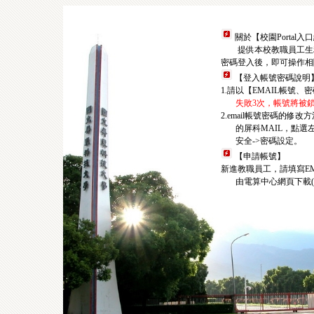
關於【校園Portal入
提供本校教職員工生
密碼登入後，即可操作相
【登入帳號密碼說明
1.請以【EMAIL帳號、
失敗3次，帳號將被鎖
2.email帳號密碼的修
的屏科MAIL，點選左
安全->密碼設定。
【申請帳號】
新進教職員工，請填寫EM
由電算中心網頁下載