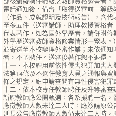
部核頒擬聘任職級之教師資格證書者，請
電話通知後，備齊「取得送審前一等級
（作品、成就證明及技術報告），含代
至多五件（送審講師、助理教授資格者
代表著作，如為國外學歷者，請併附修
外學歷送審教師資格修業情形一覽表。
並寄送至本校辦理外審作業；未依通知
者，不予聘任。送審後著作恕不退還。
十一、本校聘用前依性侵害犯罪加害人
法第14條及不適任教育人員之通報與資
條之規定，應申請查閱有無性侵害犯罪
十二、依本校專任教師聘任及升等審查
新聘教師應公開甄選，各系擬聘一名，
應徵教師人數未達二人時，應簽請原公
延長公告應徵教師人數仍未達二人時，