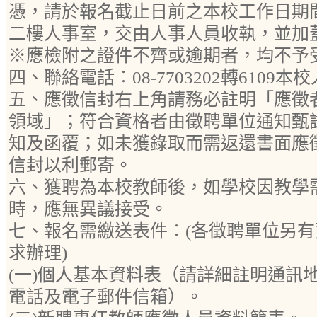
憑，請於報名截止日前之本校工作日期
二樓人事室，交由人事人員收執，並加
※應檢附之證件不齊或逾期者，均不予
四、聯絡電話︰08-7703202轉6109
五、應徵信封右上角請務必註明「應徵
領域」；符合資格者由徵聘單位通知甄
知及函覆；如未獲錄取而需返還書面應
信封以利郵寄。
六、獲聘為本校教師後，如學校因教學
時，應無異議接受。
七、報名需繳送表件︰(各徵聘單位另
求辦理)
(一)個人基本資料表（請詳細註明通訊
電話及電子郵件信箱）。