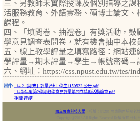
三、另教師未實際授課及個別指導之課
活服務教育、外語實務、碩博士論文、
課程。
四、「填問卷、抽禮卷」有獎活動，鼓
學意見調查表問卷，就有機會抽中本校
五、線上教學評量之填寫路徑：網站連
學評量→期末評量→學生→帳號密碼→
六、網址：https://css.npust.edu.tw/tes/in
附件:
114-2【期末】評量通知--學生1150522-公告.pdf
114學年度第2學期教學意見評量填問卷獎勵活動簡章.pdf
相關連結
國立屏東科技大學
‧校址：91201 屏東縣內埔鄉老埤村
Copyright@2018 All Rights Reserved 版權