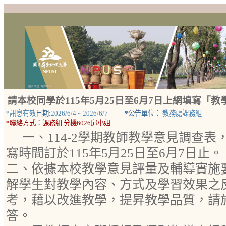
請本校同學於115年5月25日至6月7日上網填寫「
*
訊息有效
日期:
2026/6/4
~
2026/6/7
*
公告單位：
教務處課務組
*
聯絡方式：
課務組 分機6026邱小姐
一、114-2學期教師教學意見調查
寫時間訂於115年5月25日至6月7日止。
二、依據本校教學意見評量及輔導實施
解學生對教學內容、方式及學習效果之
考，藉以改進教學，提昇教學品質，請
答。