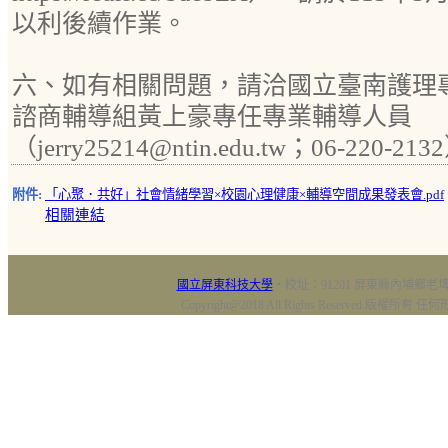
以利後續作業。
六、如有相關問題，請洽國立臺南護理
諮商輔導組黃上豪專任專業輔導人員
（jerry25214@ntin.edu.tw；06-220-21
附件:
「心聚．共好」社會情緒學習×校園心理健康×輔導空間成果發表會.pdf
相關連結
國立屏東科技大學
‧校址：91201 屏東縣內埔鄉老埤村
Copyright@2018 All Rights Reserved 版權