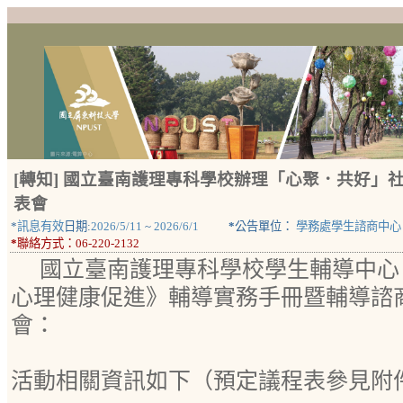
[轉知] 國立臺南護理專科學校辦理「心聚．共好」
表會
*
訊息有效
日期:
2026/5/11
~
2026/6/1
*
公告單位：
學務處學生諮商中心
*
聯絡方式：
06-220-2132
國立臺南護理專科學校學生輔導中心
心理健康促進》輔導實務手冊暨輔導諮
會：
活動相關資訊如下（預定議程表參見附