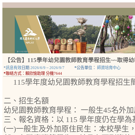
【公告】115學年幼兒園教師教育學程招生~~取得
*
訊息有效
日期:
2026/6/9
~
2026/9/7
*
公告單位：
師資培育中心
*
聯絡方式：
賴欣愉助理 分機7644
115學年度幼兒園教師教育學程招生
二、招生名額
幼兒園教師教育學程： 一般生45名外加
三、報名資格：以 115 學年度仍在學
(一)一般生及外加原住民生：本校學生