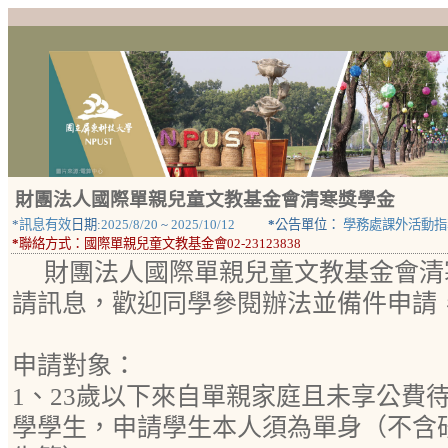
財團法人國際單親兒童文教基金會清寒獎學金
*
訊息有效
日期:
2025/8/20
~
2025/10/12
*
公告單位：
學務處課外活動指
*
聯絡方式：
國際單親兒童文教基金會02-23123838
財團法人國際單親兒童文教基金會清
請訊息，歡迎同學參閱辦法並備件申請
申請對象：
1、23歲以下來自單親家庭且未享公費
學學生，申請學生本人須為單身（不含