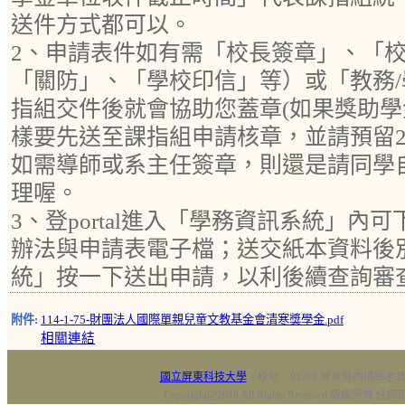
送件方式都可以。
2、申請表件如有需「校長簽章」、「
「關防」、「學校印信」等）或「教務
指組交件後就會協助您蓋章(如果獎助
樣要先送至課指組申請核章，並請預留2
如需導師或系主任簽章，則還是請同學
理喔。
3、登portal進入「學務資訊系統」內
辦法與申請表電子檔；送交紙本資料後
統」按一下送出申請，以利後續查詢審
附件:
114-1-75-財團法人國際單親兒童文教基金會清寒獎學金.pdf
相關連結
國立屏東科技大學
‧校址：91201 屏東縣內埔鄉老埤村
Copyright@2018 All Rights Reserved 版權