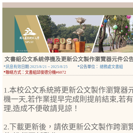
文書組公文系統停機及更新公文製作瀏覽器元件公
*
訊息有效
日期:
2025/8/21
~
2025/8/25
*
公告單位：
總務處文書組
*
聯絡方式：
文書組邱俊德分機#6072
1.本校公文系統將更新公文製作瀏覽器元件
機一天,若作業提早完成則提前結束,若
理,造成不便敬請見諒！
2.下載更新後，請依更新公文製作跨瀏